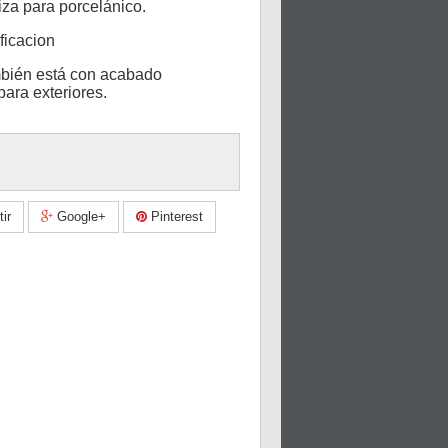
niza para porcelánico.
ficacion
mbién está con acabado
para exteriores.
ir
Google+
Pinterest