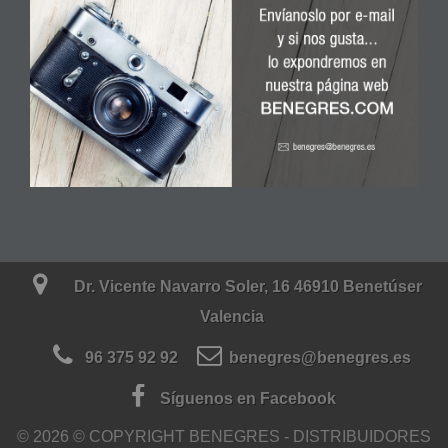
Dr. Vicente Navarro Soler, 16 46910 Benetúser
Valencia
96 375 92 92
benegres@benegres.es
Síguenos en Facebook
© 2026 © COPYRIGHT BENEGRES - DISTRIBUIDORES