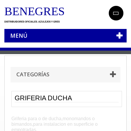
BENEGRES
DISTRIBUIDORES OFICIALES. AZULEJOS Y GRES
MENÚ
CATEGORÍAS
GRIFERIA DUCHA
GRIFERIA DUCHA
Griferia para o de ducha,monomandos o
bimandos,para instalacion en superficie o
empotradas.