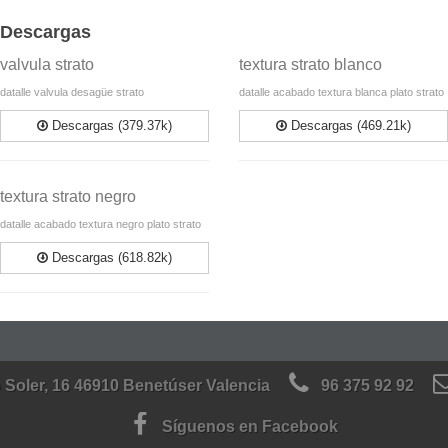
Descargas
valvula strato
textura strato blanco
datalle valvula desagüe strato
datalle acabado textura blanca plato strato
Descargas (379.37k)
Descargas (469.21k)
textura strato negro
datalle acabado textura negro plato strato
Descargas (618.82k)
 Soler, 16 46910 Benetúser Valencia
96 375 92 92
Síguenos en Facebook