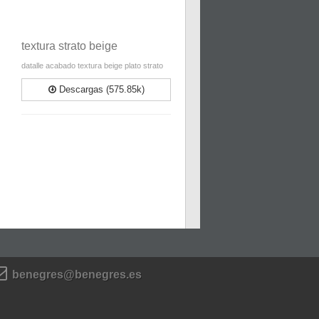
textura strato beige
datalle acabado textura beige plato strato
Descargas (575.85k)
benegres@benegres.es