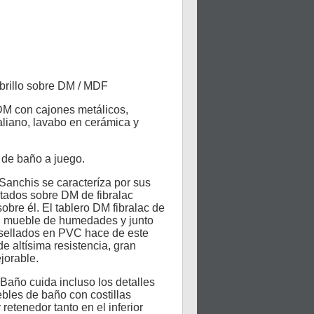
brillo sobre DM / MDF
M con cajones metálicos,
liano, lavabo en cerámica y
de baño a juego.
 Sanchis se caracteríza por sus
tados sobre DM de fibralac
sobre él. El tablero DM fibralac de
al mueble de humedades y junto
osellados en PVC hace de este
e altísima resistencia, gran
ejorable.
año cuida incluso los detalles
ebles de baño con costillas
 retenedor tanto en el inferior