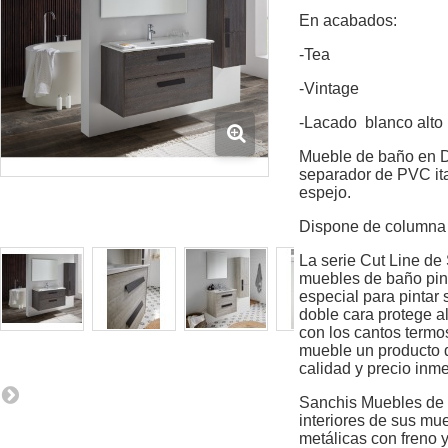
En acabados:
-Tea
-Vintage
-Lacado blanco alto 
Mueble de baño en D
separador de PVC ita
espejo.
Dispone de columna 
La serie Cut Line de
muebles de baño pin
especial para pintar 
doble cara protege 
con los cantos term
mueble un
producto d
calidad y precio inm
Sanchis Muebles de B
interiores de sus mu
metálicas con freno y