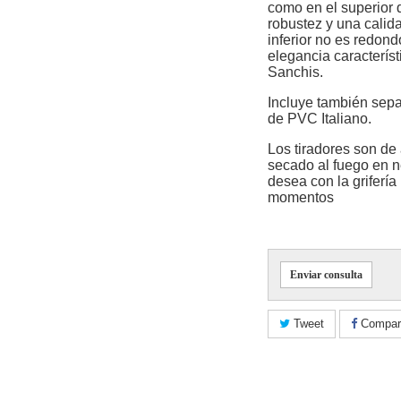
como en el superior 
robustez y una calid
inferior no es redon
elegancia caracterís
Sanchis.
Incluye también sepa
de PVC Italiano.
Los tiradores son de
secado al fuego en n
desea con la griferí
momentos
Enviar consulta
Tweet
Compart