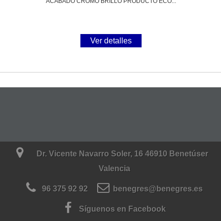
ACABADO CROMO BRILLO PRODUCTO ECO...
Ver detalles
Dr. Vicente Navarro Soler, 16 46910 Benetúser
Valencia
96 375 92 92
benegres@benegres.es
Síguenos en Facebook