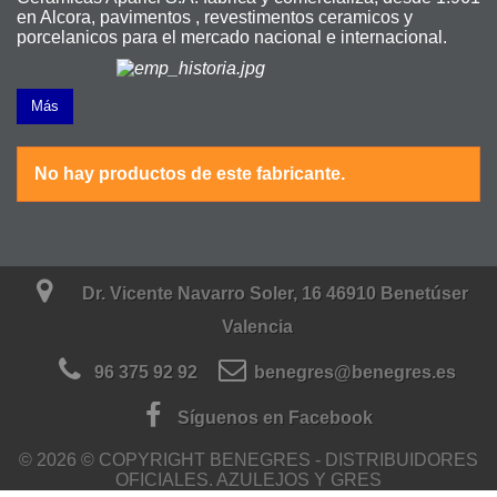
en Alcora, pavimentos , revestimentos ceramicos y
porcelanicos para el mercado nacional e internacional.
Más
No hay productos de este fabricante.
Dr. Vicente Navarro Soler, 16 46910 Benetúser
Valencia
96 375 92 92
benegres@benegres.es
Síguenos en Facebook
© 2026 © COPYRIGHT BENEGRES - DISTRIBUIDORES
OFICIALES. AZULEJOS Y GRES